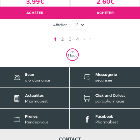
3,99€
2,60€
ACHETER
ACHETER
Afficher :
1
2
3
4
›
»
Haut
Scan
Messagerie
d'ordonnance
sécurisée
Actualités
Click and Collect
Pharmabest
parapharmacie
Prenez
Facebook
Rendez-vous
Pharmabest
CONTACT