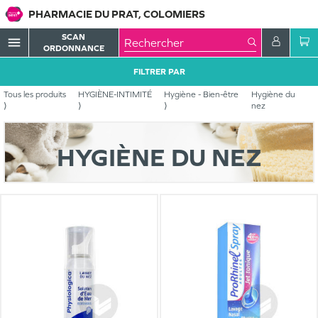
PHARMACIE DU PRAT, COLOMIERS
SCAN
menu
ORDONNANCE
FILTRER PAR
Tous les produits
HYGIÈNE-INTIMITÉ
Hygiène - Bien-être
Hygiène du
nez
HYGIÈNE DU NEZ