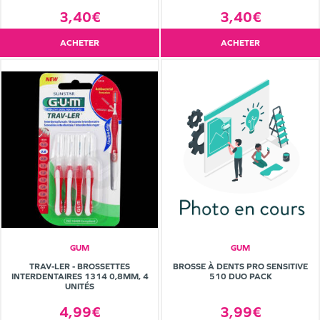
3,40€
3,40€
ACHETER
ACHETER
GUM
GUM
TRAV-LER - BROSSETTES
BROSSE À DENTS PRO SENSITIVE
INTERDENTAIRES 1314 0,8MM, 4
510 DUO PACK
UNITÉS
4,99€
3,99€