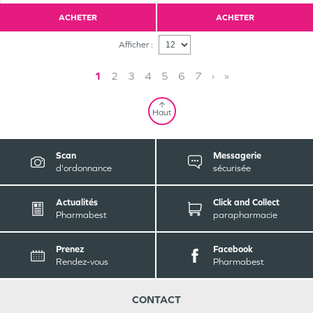
ACHETER
ACHETER
Afficher :
1
2
3
4
5
6
7
›
»
Haut
Scan
Messagerie
d'ordonnance
sécurisée
Actualités
Click and Collect
Pharmabest
parapharmacie
Prenez
Facebook
Rendez-vous
Pharmabest
CONTACT