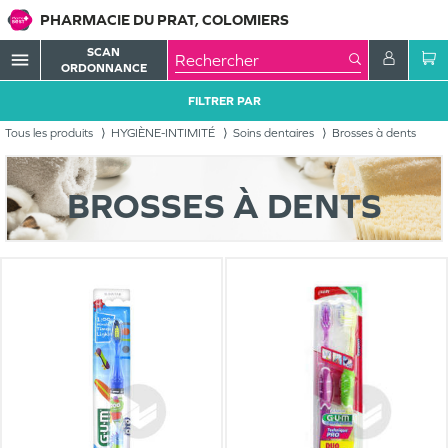
PHARMACIE DU PRAT, COLOMIERS
SCAN
menu
ORDONNANCE
FILTRER PAR
Tous les produits
HYGIÈNE-INTIMITÉ
Soins dentaires
Brosses à dents
BROSSES À DENTS