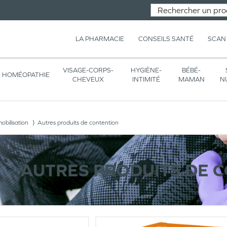
LA PHARMACIE
CONSEILS SANTÉ
SCAN
VISAGE-CORPS-
HYGIÈNE-
BÉBÉ-
HOMÉOPATHIE
CHEVEUX
INTIMITÉ
MAMAN
N
obilisation
Autres produits de contention
AUTRES PRODUITS DE 