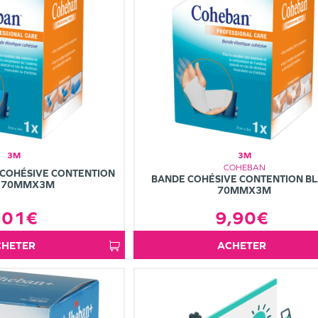
3M
3M
COHEBAN
COHÉSIVE CONTENTION
BANDE COHÉSIVE CONTENTION B
U 70MMX3M
70MMX3M
9,90€
,01€
ACHETER
ACHETER