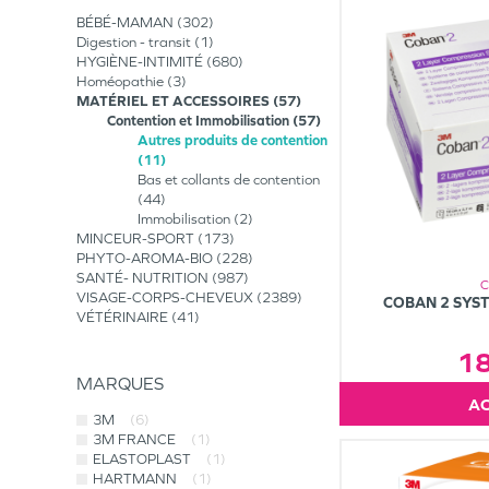
BÉBÉ-MAMAN
302
Digestion - transit
1
HYGIÈNE-INTIMITÉ
680
Homéopathie
3
MATÉRIEL ET ACCESSOIRES
57
Contention et Immobilisation
57
Autres produits de contention
11
Bas et collants de contention
44
Immobilisation
2
MINCEUR-SPORT
173
PHYTO-AROMA-BIO
228
SANTÉ- NUTRITION
987
VISAGE-CORPS-CHEVEUX
2389
COBAN 2 SYS
VÉTÉRINAIRE
41
1
MARQUES
3M
(6)
3M FRANCE
(1)
ELASTOPLAST
(1)
HARTMANN
(1)