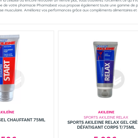
er la cellulite ou encore retrouver un ventre plat, vous trouverez forcément ce qu’il 
ipe de votre pharmacie Pharmabest vous propose également toute une gamme de pro
e musculaire. Améliorez vos performances grâce aux compléments alimentaires et r
KILEÏNE
AKILEINE
SPORTS AKILEINE RELAX
GEL CHAUFFANT 75ML
SPORTS AKILEINE RELAX GEL CR
DÉFATIGANT CORPS T/75ML