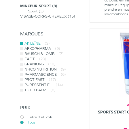
du poids, élimin
minceur. L’équ
MINCEUR-SPORT
3
prendre en mass
Sport
3
les articulations.
VISAGE-CORPS-CHEVEUX
15
MARQUES
AKILEÏNE
(3)
ARKOPHARMA
(9)
BAUSCH & LOMB
(7)
EAFIT
(20)
GRANIONS
(10)
NHCO NUTRITION
(9)
PHARMASCIENCE
(6)
PROTIFAST
(17)
PURESSENTIEL
(14)
TIGER BALM
(6)
A
PRIX
SPORTS START 
Entre 0 et 25€
Tous