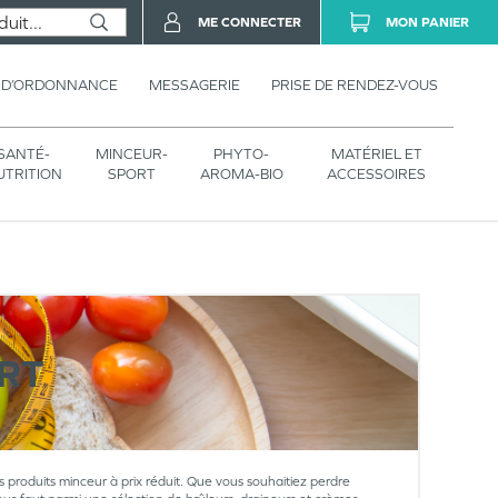
ME CONNECTER
MON PANIER
 D’ORDONNANCE
MESSAGERIE
PRISE DE RENDEZ-VOUS
SANTÉ-
MINCEUR-
PHYTO-
MATÉRIEL ET
UTRITION
SPORT
AROMA-BIO
ACCESSOIRES
RT
rs produits minceur à prix réduit. Que vous souhaitiez perdre