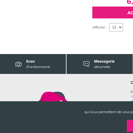
6
Afficher :
Scan
Messagerie
d'ordonnance
sécurisée
P
1
3
0
R
qui nous permettent de vous p