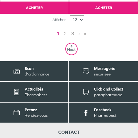
ACHETER
ACHETER
Afficher :
1
2
3
›
»
Haut
Scan
Messagerie
d'ordonnance
sécurisée
Actualités
Click and Collect
Pharmabest
parapharmacie
Prenez
Facebook
Rendez-vous
Pharmabest
CONTACT