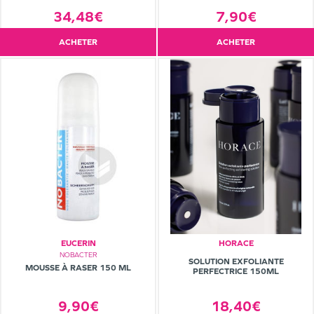
34,48€
7,90€
ACHETER
ACHETER
EUCERIN
HORACE
NOBACTER
SOLUTION EXFOLIANTE
MOUSSE À RASER 150 ML
PERFECTRICE 150ML
9,90€
18,40€