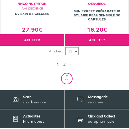
NHCO NUTRITION
OENOBIOL
AMINOSCIENCE
SUN EXPERT PRÉPARATEUR
UV SKIN 56 GÉLULES
SOLAIRE PEAU SENSIBLE 30
CAPSULES
27,90€
16,20€
ACHETER
ACHETER
Afficher :
1
2
›
»
Haut
Scan
Messagerie
d'ordonnance
sécurisée
Actualités
Click and Collect
Pharmabest
parapharmacie