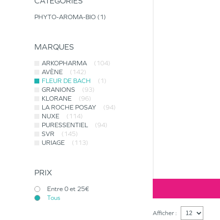
CATÉGORIES
PHYTO-AROMA-BIO
1
MARQUES
ARKOPHARMA
(104)
AVÈNE
(142)
FLEUR DE BACH
(1)
GRANIONS
(93)
KLORANE
(96)
LA ROCHE POSAY
(94)
NUXE
(114)
PURESSENTIEL
(94)
SVR
(145)
URIAGE
(113)
PRIX
Entre 0 et 25€
Tous
Afficher :