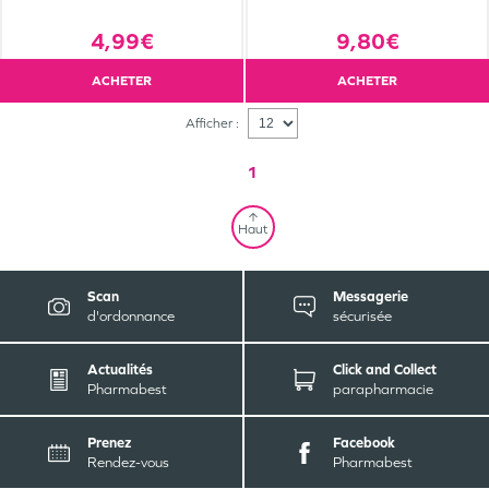
4,99€
9,80€
ACHETER
ACHETER
Afficher :
1
Haut
Scan
Messagerie
d'ordonnance
sécurisée
Actualités
Click and Collect
Pharmabest
parapharmacie
Prenez
Facebook
Rendez-vous
Pharmabest