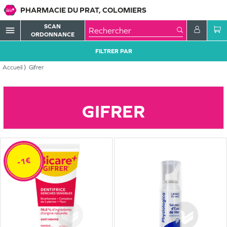
PHARMACIE DU PRAT, COLOMIERS
SCAN
menu
ORDONNANCE
FILTRER PAR
Accueil
Gifrer
GIFRER
-1€