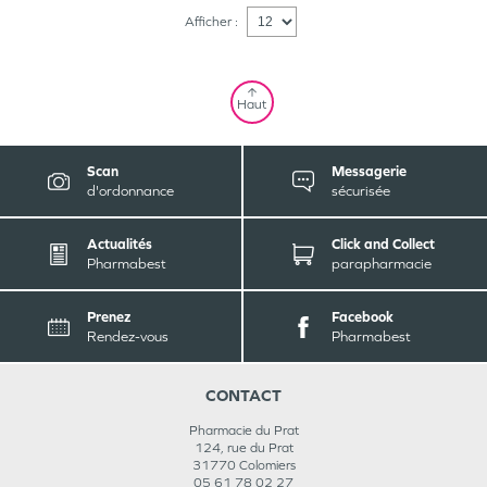
Afficher :
Haut
Scan
Messagerie
d'ordonnance
sécurisée
Actualités
Click and Collect
Pharmabest
parapharmacie
Prenez
Facebook
Rendez-vous
Pharmabest
CONTACT
Pharmacie du Prat
124, rue du Prat
31770
Colomiers
05 61 78 02 27