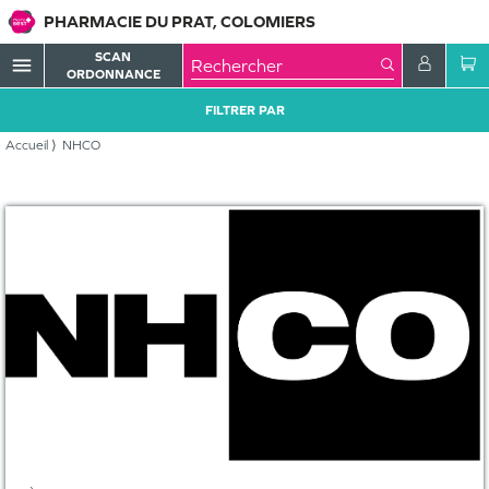
PHARMACIE DU PRAT, COLOMIERS
SCAN
menu
ORDONNANCE
FILTRER PAR
Accueil
NHCO