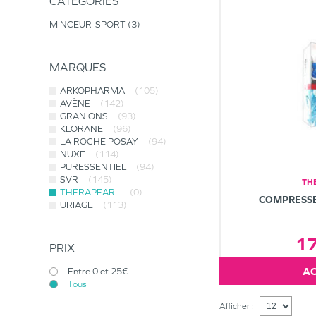
CATÉGORIES
MINCEUR-SPORT
3
MARQUES
ARKOPHARMA
(105)
AVÈNE
(142)
GRANIONS
(93)
KLORANE
(96)
LA ROCHE POSAY
(94)
NUXE
(114)
PURESSENTIEL
(94)
SVR
(145)
TH
THERAPEARL
(0)
COMPRESSE
URIAGE
(113)
1
PRIX
Entre 0 et 25€
Tous
Afficher :