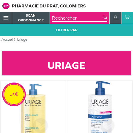
PHARMACIE DU PRAT, COLOMIERS
SCAN
menu
ORDONNANCE
FILTRER PAR
Accueil
Uriage
URIAGE
-1€