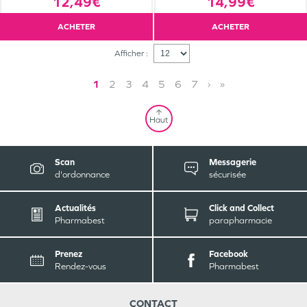
12,49€
14,99€
ACHETER
ACHETER
Afficher :
1
2
3
4
5
6
7
›
»
Haut
Scan
Messagerie
d'ordonnance
sécurisée
Actualités
Click and Collect
Pharmabest
parapharmacie
Prenez
Facebook
Rendez-vous
Pharmabest
CONTACT